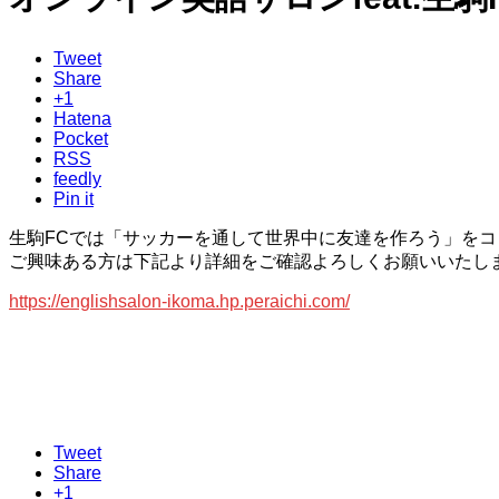
Tweet
Share
+1
Hatena
Pocket
RSS
feedly
Pin it
生駒FCでは「サッカーを通して世界中に友達を作ろう」をコ
ご興味ある方は下記より詳細をご確認よろしくお願いいたし
https://englishsalon-ikoma.hp.peraichi.com/
Tweet
Share
+1