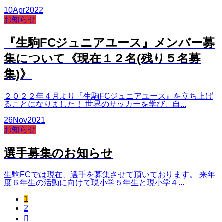
10
Apr
2022
お知らせ
『生駒FCジュニアユース』メンバー募
集について《現在１２名(残り５名募
集)》
２０２２年４月より『生駒FCジュニアユース』を立ち上げ
ることになりました！ 世界のサッカーを学び、自...
26
Nov
2021
お知らせ
選手募集のお知らせ
生駒FCでは現在、選手を募集させて頂いております。 来年
度６年生の活動に向けて現小学５年生と現小学４...
1
2
