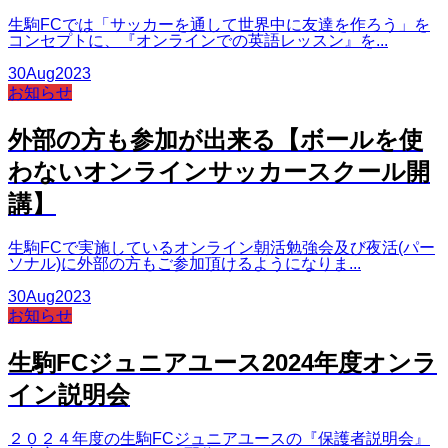
生駒FCでは「サッカーを通して世界中に友達を作ろう」を
コンセプトに、『オンラインでの英語レッスン』を...
30
Aug
2023
お知らせ
外部の方も参加が出来る【ボールを使
わないオンラインサッカースクール開
講】
生駒FCで実施しているオンライン朝活勉強会及び夜活(パー
ソナル)に外部の方もご参加頂けるようになりま...
30
Aug
2023
お知らせ
生駒FCジュニアユース2024年度オンラ
イン説明会
２０２４年度の生駒FCジュニアユースの『保護者説明会』