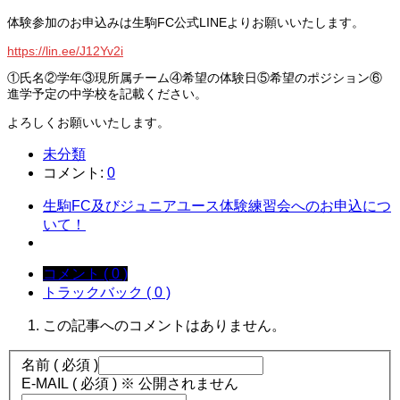
体験参加のお申込みは生駒FC公式LINEよりお願いいたします。
https://lin.ee/J12Yv2i
①氏名②学年③現所属チーム④希望の体験日⑤希望のポジション⑥
進学予定の中学校を記載ください。
よろしくお願いいたします。
未分類
コメント:
0
生駒FC及びジュニアユース体験練習会へのお申込につ
いて！
コメント ( 0 )
トラックバック ( 0 )
この記事へのコメントはありません。
名前 ( 必須 )
E-MAIL ( 必須 ) ※ 公開されません