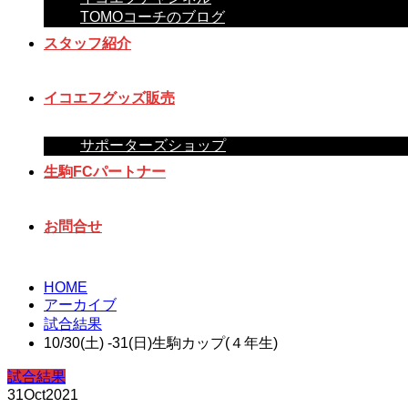
TOMOコーチのブログ
スタッフ紹介
イコエフグッズ販売
サポーターズショップ
生駒FCパートナー
お問合せ
HOME
アーカイブ
試合結果
10/30(土) -31(日)生駒カップ(４年生)
試合結果
31
Oct
2021